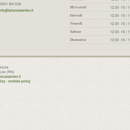
0541 841026
12:30 -15 / 
Mercoledì
info@laroccasanleo.it
12:30 -15 / 
Giovedì
12:30 -15 / 
Venerdì
12:30 -15 / 
Sabato
12:30 -15 / 
Domenica
Rocca
 Leo (RN)
occasanleo.it
licy
-
cookies policy