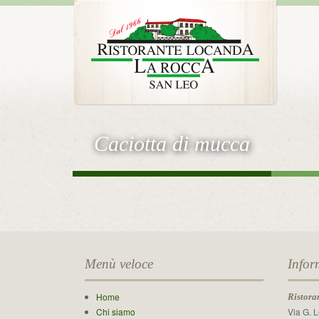
Caciotta di mucca
Menù veloce
Infor
Home
Ristora
Chi siamo
Via G. 