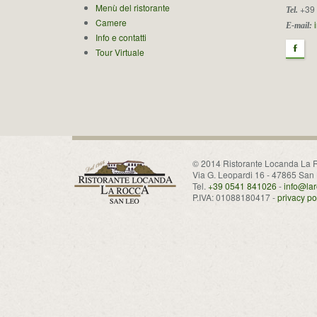
Menù del ristorante
+39 
Tel.
Camere
E-mail:
Info e contatti
F
Tour Virtuale
© 2014 Ristorante Locanda La 
Via G. Leopardi 16 - 47865 San
Tel.
+39 0541 841026
-
info@lar
P.IVA: 01088180417 -
privacy po