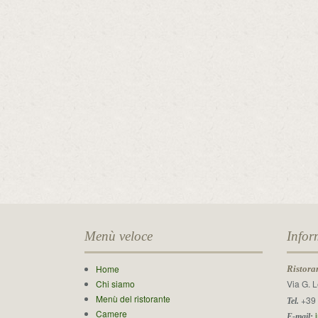
Menù veloce
Infor
Home
Ristora
Chi siamo
Via G. 
Menù del ristorante
+39 
Tel.
Camere
E-mail: