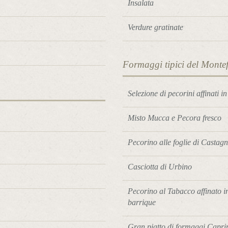
Insalata
Verdure gratinate
Formaggi tipici del Montef
Selezione di pecorini affinati i
Misto Mucca e Pecora fresco
Pecorino alle foglie di Castag
Casciotta di Urbino
Pecorino al Tabacco affinato i
barrique
Gran piatto di formaggi Capri