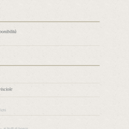
ponibilità
visciole
ichi
 ai frutti di bosco