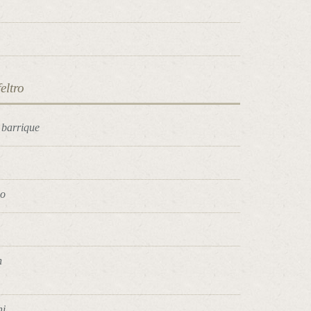
eltro
n barrique
no
n
ni