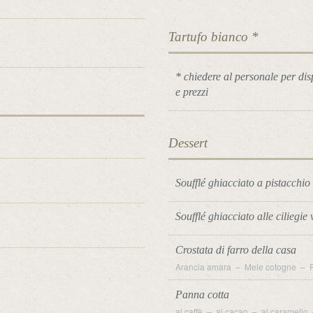
Tartufo bianco *
* chiedere al personale per dis
e prezzi
Dessert
Soufflé ghiacciato a pistacchio
Soufflé ghiacciato alle ciliegie 
Crostata di farro della casa
Arancia amara – Mele cotogne – F
Panna cotta
al caffè – al cacao – al caramello –