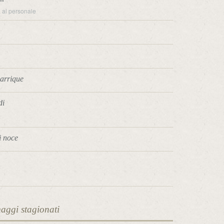
tà al personale
barrique
di
i noce
i
maggi stagionati