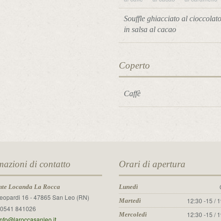
Souffle ghiacciato al cioccolat
in salsa al cacao
Coperto
Caffè
mazioni di contatto
Orari di apertura
nte Locanda La Rocca
Lunedì
Leopardi 16 - 47865 San Leo (RN)
12:30 -15 / 
Martedì
0541 841026
12:30 -15 / 
Mercoledì
info@laroccasanleo.it